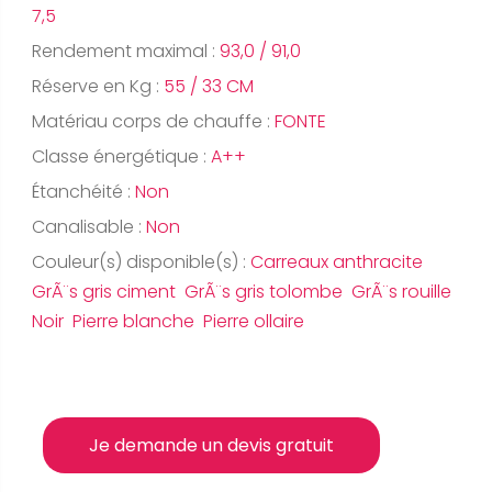
7,5
Rendement maximal :
93,0 / 91,0
Réserve en Kg :
55 / 33 CM
Matériau corps de chauffe :
FONTE
Classe énergétique :
A++
Étanchéité :
Non
Canalisable :
Non
Couleur(s) disponible(s) :
Carreaux anthracite
GrÃ¨s gris ciment GrÃ¨s gris tolombe GrÃ¨s rouille
Noir Pierre blanche Pierre ollaire
Je demande un devis gratuit