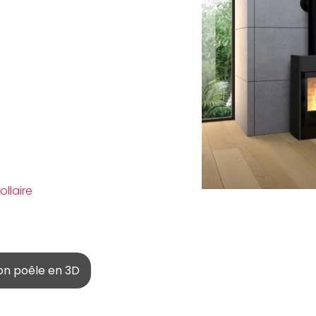
ollaire
on poêle en 3D